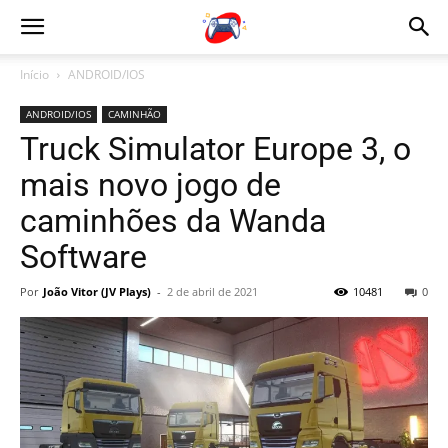
Início
ANDROID/IOS
ANDROID/IOS
CAMINHÃO
Truck Simulator Europe 3, o
mais novo jogo de
caminhões da Wanda
Software
Por
João Vitor (JV Plays)
-
2 de abril de 2021
10481
0