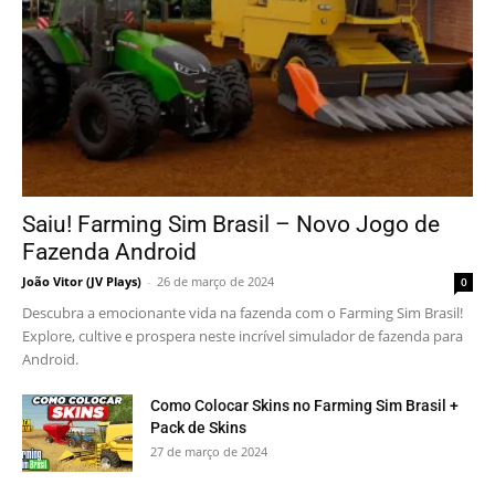
Saiu! Farming Sim Brasil – Novo Jogo de
Fazenda Android
João Vitor (JV Plays)
-
26 de março de 2024
0
Descubra a emocionante vida na fazenda com o Farming Sim Brasil!
Explore, cultive e prospera neste incrível simulador de fazenda para
Android.
Como Colocar Skins no Farming Sim Brasil +
Pack de Skins
27 de março de 2024