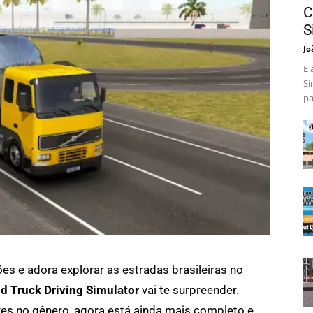
C
S
Jo
E 
Si
pa
es e adora explorar as estradas brasileiras no
d Truck Driving Simulator
vai te surpreender.
res no gênero, agora está ainda mais completo e