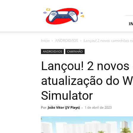
JV
Plays
I
Início
ANDROID/IOS
Lançou! 2 novos caminhões na
ANDROID/IOS
CAMINHÃO
Lançou! 2 novos
atualização do W
Simulator
Por
João Vitor (JV Plays)
-
1 de abril de 2023