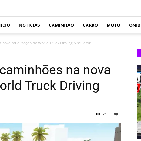
NÍCIO
NOTÍCIAS
CAMINHÃO
CARRO
MOTO
ÔNIB
 nova atualização do World Truck Driving Simulator
 caminhões na nova
orld Truck Driving
689
0