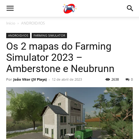
Início
ANDROID/IOS
ANDROID/IOS
FARMING SIMULATOR
Os 2 mapas do Farming
Simulator 2023 –
Amberstone e Neubrunn
Por
João Vitor (JV Plays)
-
12 de abril de 2023
2638
0