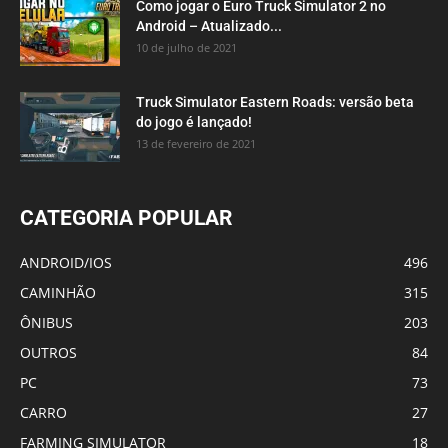
Como jogar o Euro Truck Simulator 2 no
Android – Atualizado...
10 de julho de 2021
Truck Simulator Eastern Roads: versão beta
do jogo é lançado!
13 de fevereiro de 2021
CATEGORIA POPULAR
ANDROID/IOS
496
CAMINHÃO
315
ÔNIBUS
203
OUTROS
84
PC
73
CARRO
27
FARMING SIMULATOR
18