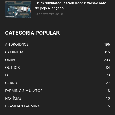
Truck Simulator Eastern Roads: versão beta
do jogo é lançado!
13 de fevereiro de 2021
CATEGORIA POPULAR
ANDROID/IOS
496
CAMINHÃO
315
ÔNIBUS
203
OUTROS
84
PC
73
CARRO
27
FARMING SIMULATOR
18
NOTÍCIAS
10
BRASILIAN FARMING
6