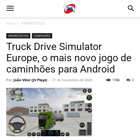
Início
ANDROID/IOS
ANDROID/IOS
CAMINHÃO
Truck Drive Simulator
Europe, o mais novo jogo de
caminhões para Android
Por
João Vitor (JV Plays)
-
21 de novembro de 2020
1746
0