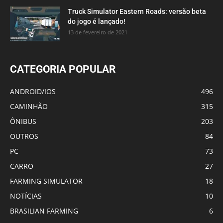
Truck Simulator Eastern Roads: versão beta
do jogo é lançado!
13 de fevereiro de 2021
CATEGORIA POPULAR
ANDROID/IOS
496
CAMINHÃO
315
ÔNIBUS
203
OUTROS
84
PC
73
CARRO
27
FARMING SIMULATOR
18
NOTÍCIAS
10
BRASILIAN FARMING
6