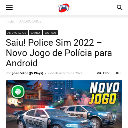
Início
ANDROID/IOS
ANDROID/IOS
CARRO
OUTROS
Saiu! Police Sim 2022 –
Novo Jogo de Polícia para
Android
Por
João Vitor (JV Plays)
-
7 de dezembro de 2021
1127
0