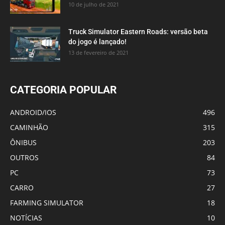
10 de julho de 2021
Truck Simulator Eastern Roads: versão beta
do jogo é lançado!
13 de fevereiro de 2021
CATEGORIA POPULAR
ANDROID/IOS
496
CAMINHÃO
315
ÔNIBUS
203
OUTROS
84
PC
73
CARRO
27
FARMING SIMULATOR
18
NOTÍCIAS
10