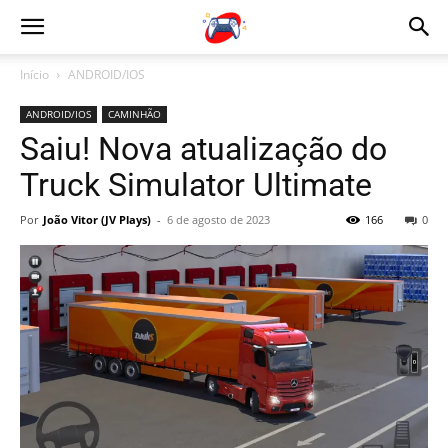
Início
ANDROID/IOS
ANDROID/IOS
CAMINHÃO
Saiu! Nova atualização do
Truck Simulator Ultimate
Por
João Vitor (JV Plays)
-
6 de agosto de 2023
166
0