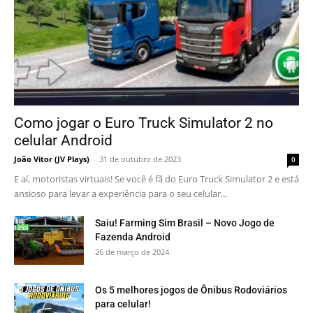
Como jogar o Euro Truck Simulator 2 no
celular Android
João Vitor (JV Plays)
-
31 de outubro de 2023
0
E aí, motoristas virtuais! Se você é fã do Euro Truck Simulator 2 e está
ansioso para levar a experiência para o seu celular...
Saiu! Farming Sim Brasil – Novo Jogo de
Fazenda Android
26 de março de 2024
Os 5 melhores jogos de Ônibus Rodoviários
para celular!