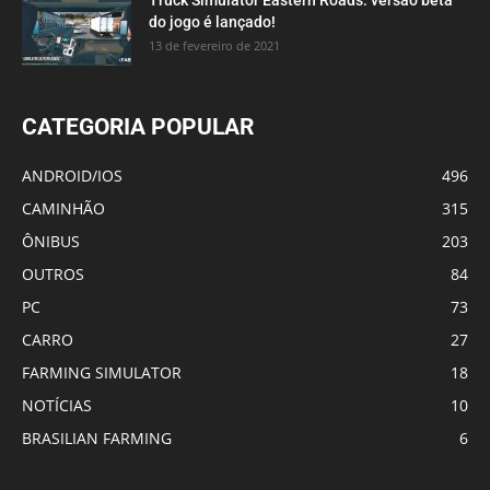
Truck Simulator Eastern Roads: versão beta
do jogo é lançado!
13 de fevereiro de 2021
CATEGORIA POPULAR
ANDROID/IOS
496
CAMINHÃO
315
ÔNIBUS
203
OUTROS
84
PC
73
CARRO
27
FARMING SIMULATOR
18
NOTÍCIAS
10
BRASILIAN FARMING
6