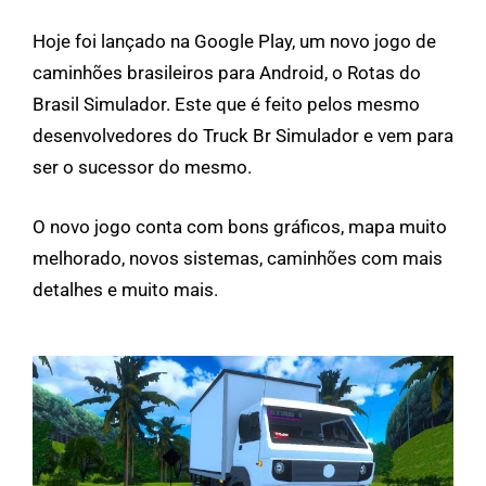
Hoje foi lançado na Google Play, um novo jogo de
caminhões brasileiros para Android, o Rotas do
Brasil Simulador. Este que é feito pelos mesmo
desenvolvedores do Truck Br Simulador e vem para
ser o sucessor do mesmo.
O novo jogo conta com bons gráficos, mapa muito
melhorado, novos sistemas, caminhões com mais
detalhes e muito mais.