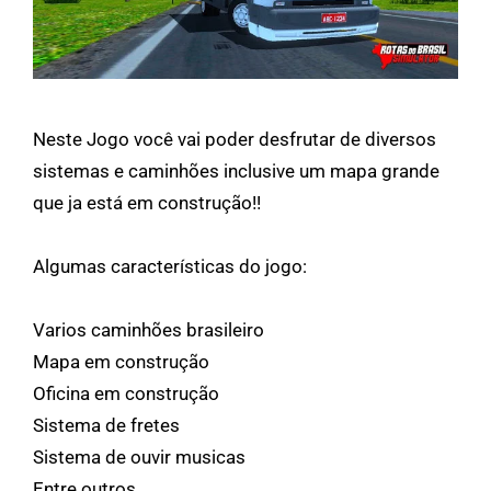
Neste Jogo você vai poder desfrutar de diversos
sistemas e caminhões inclusive um mapa grande
que ja está em construção!!
Algumas características do jogo:
Varios caminhões brasileiro
Mapa em construção
Oficina em construção
Sistema de fretes
Sistema de ouvir musicas
Entre outros