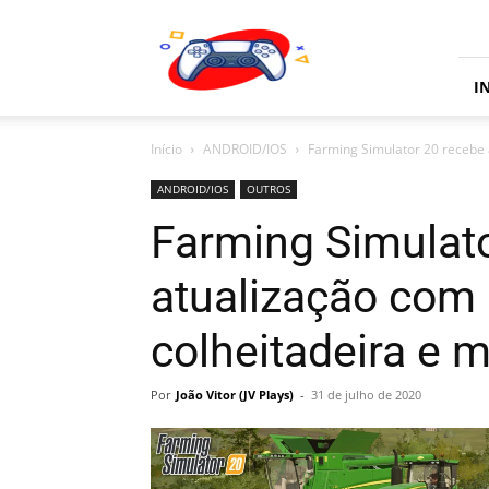
JV
Plays
I
Início
ANDROID/IOS
Farming Simulator 20 recebe a
ANDROID/IOS
OUTROS
Farming Simulat
atualização com 
colheitadeira e m
Por
João Vitor (JV Plays)
-
31 de julho de 2020