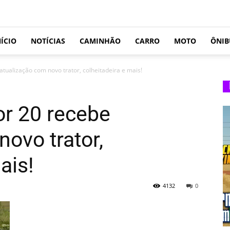
NÍCIO
NOTÍCIAS
CAMINHÃO
CARRO
MOTO
ÔNIB
tualização com novo trator, colheitadeira e mais!
or 20 recebe
novo trator,
ais!
4132
0