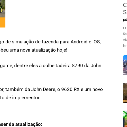
C
S
Jo
O 
fa
vi
o de simulação de fazenda para Android e iOS,
br
ebeu uma nova atualização hoje!
 game, dentre eles a colheitadeira S790 da John
tor, também da John Deere, o 9620 RX e um novo
nto de implementos.
aser da atualização: