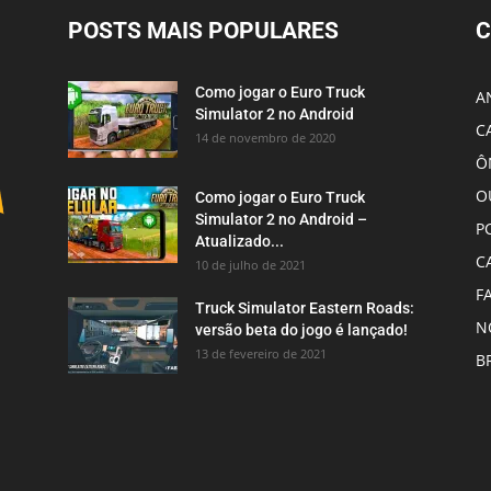
POSTS MAIS POPULARES
C
Como jogar o Euro Truck
A
Simulator 2 no Android
C
14 de novembro de 2020
Ô
O
Como jogar o Euro Truck
Simulator 2 no Android –
P
Atualizado...
C
10 de julho de 2021
F
Truck Simulator Eastern Roads:
N
versão beta do jogo é lançado!
13 de fevereiro de 2021
B