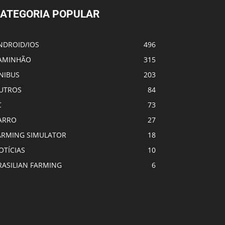
ATEGORIA POPULAR
NDROID/IOS
496
AMINHÃO
315
NIBUS
203
UTROS
84
C
73
ARRO
27
ARMING SIMULATOR
18
OTÍCIAS
10
RASILIAN FARMING
6