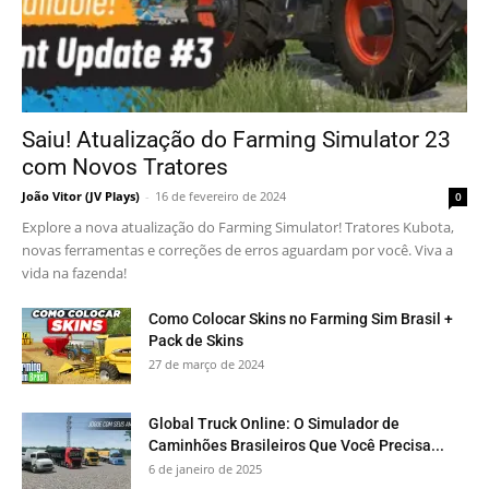
Saiu! Atualização do Farming Simulator 23
com Novos Tratores
João Vitor (JV Plays)
-
16 de fevereiro de 2024
0
Explore a nova atualização do Farming Simulator! Tratores Kubota,
novas ferramentas e correções de erros aguardam por você. Viva a
vida na fazenda!
Como Colocar Skins no Farming Sim Brasil +
Pack de Skins
27 de março de 2024
Global Truck Online: O Simulador de
Caminhões Brasileiros Que Você Precisa...
6 de janeiro de 2025