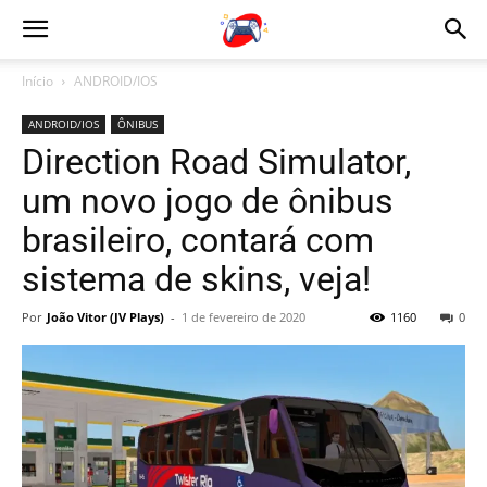
Início
ANDROID/IOS
ANDROID/IOS
ÔNIBUS
Direction Road Simulator,
um novo jogo de ônibus
brasileiro, contará com
sistema de skins, veja!
Por
João Vitor (JV Plays)
-
1 de fevereiro de 2020
1160
0