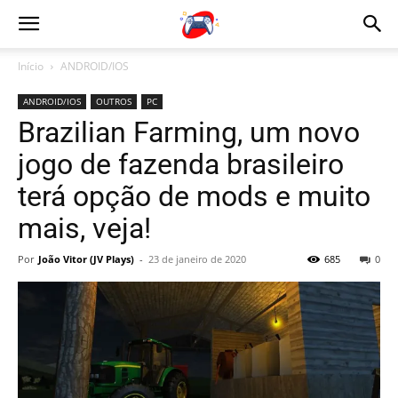
Início
ANDROID/IOS
ANDROID/IOS
OUTROS
PC
Brazilian Farming, um novo
jogo de fazenda brasileiro
terá opção de mods e muito
mais, veja!
Por
João Vitor (JV Plays)
-
23 de janeiro de 2020
685
0