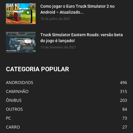
Como jogar o Euro Truck Simulator 2 no
Android – Atualizado...
10 de julho de 2021
Truck Simulator Eastern Roads: versão beta
do jogo é lançado!
13 de fevereiro de 2021
CATEGORIA POPULAR
ANDROID/IOS
496
CAMINHÃO
315
ÔNIBUS
203
OUTROS
84
PC
73
CARRO
27