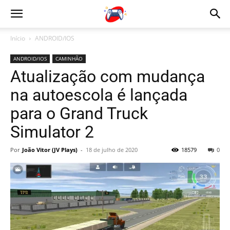
Início
ANDROID/IOS
ANDROID/IOS
CAMINHÃO
Atualização com mudança
na autoescola é lançada
para o Grand Truck
Simulator 2
Por
João Vitor (JV Plays)
-
18 de julho de 2020
18579
0