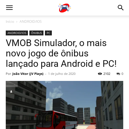
Início
ANDROID/IOS
ANDROID/IOS
ÔNIBUS
PC
VMOB Simulador, o mais
novo jogo de ônibus
lançado para Android e PC!
Por
João Vitor (JV Plays)
-
1 de julho de 2020
2102
0