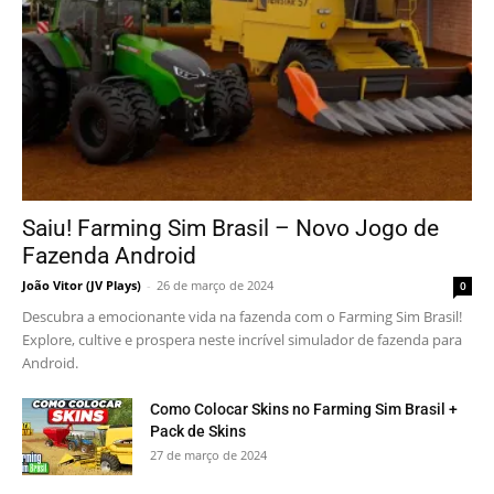
Saiu! Farming Sim Brasil – Novo Jogo de
Fazenda Android
João Vitor (JV Plays)
-
26 de março de 2024
0
Descubra a emocionante vida na fazenda com o Farming Sim Brasil!
Explore, cultive e prospera neste incrível simulador de fazenda para
Android.
Como Colocar Skins no Farming Sim Brasil +
Pack de Skins
27 de março de 2024