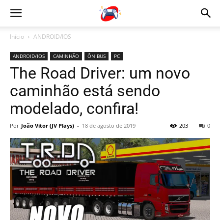
Início
ANDROID/IOS
ANDROID/IOS
CAMINHÃO
ÔNIBUS
PC
The Road Driver: um novo
caminhão está sendo
modelado, confira!
Por
João Vitor (JV Plays)
-
18 de agosto de 2019
203
0