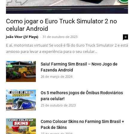
Como jogar o Euro Truck Simulator 2 no
celular Android
João Vitor (JV Plays)
-
31 de outubro de 2023
0
E aí, motoristas virtuais! Se você é fã do Euro Truck Simulator 2 e está
ansioso para levar a experiência para o seu celular...
Saiu! Farming Sim Brasil – Novo Jogo de
Fazenda Android
26 de março de 2024
Os 5 melhores jogos de Ônibus Rodoviários
para celular!
25 de outubro de 2023
Como Colocar Skins no Farming Sim Brasil +
Pack de Skins
27 de março de 2024