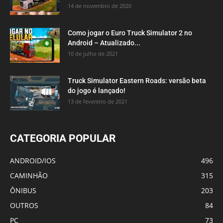
14 de novembro de 2020
Como jogar o Euro Truck Simulator 2 no
Android – Atualizado...
10 de julho de 2021
Truck Simulator Eastern Roads: versão beta
do jogo é lançado!
13 de fevereiro de 2021
CATEGORIA POPULAR
ANDROID/IOS
496
CAMINHÃO
315
ÔNIBUS
203
OUTROS
84
PC
73