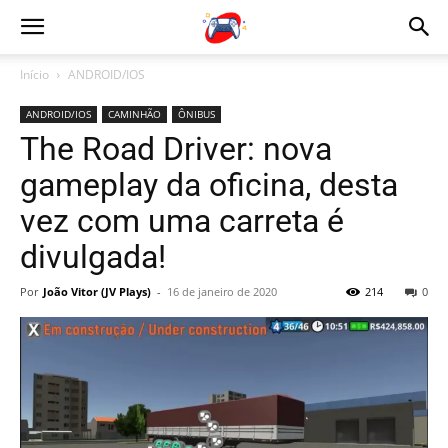
Início
ANDROID/IOS
ANDROID/IOS
CAMINHÃO
ÔNIBUS
The Road Driver: nova
gameplay da oficina, desta
vez com uma carreta é
divulgada!
Por
João Vitor (JV Plays)
-
16 de janeiro de 2020
214
0