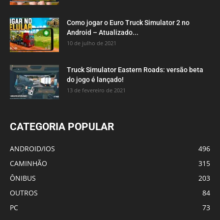
Como jogar o Euro Truck Simulator 2 no
Android – Atualizado...
10 de julho de 2021
Truck Simulator Eastern Roads: versão beta
do jogo é lançado!
13 de fevereiro de 2021
CATEGORIA POPULAR
ANDROID/IOS
496
CAMINHÃO
315
ÔNIBUS
203
OUTROS
84
PC
73