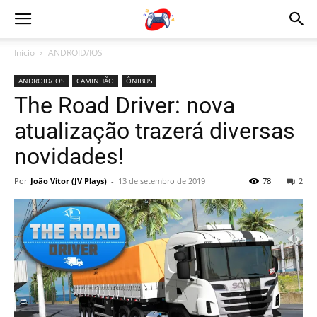
Início
ANDROID/IOS
ANDROID/IOS
CAMINHÃO
ÔNIBUS
The Road Driver: nova
atualização trazerá diversas
novidades!
Por
João Vitor (JV Plays)
-
13 de setembro de 2019
78
2