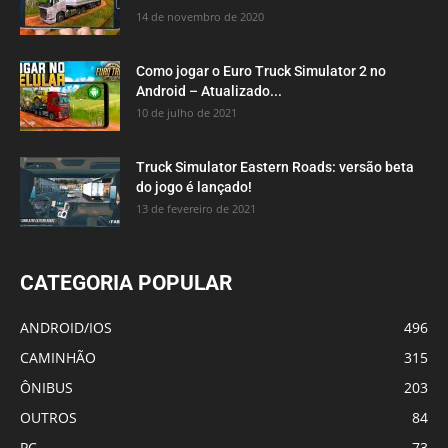
14 de novembro de 2020
Como jogar o Euro Truck Simulator 2 no
Android – Atualizado...
10 de julho de 2021
Truck Simulator Eastern Roads: versão beta
do jogo é lançado!
13 de fevereiro de 2021
CATEGORIA POPULAR
ANDROID/IOS
496
CAMINHÃO
315
ÔNIBUS
203
OUTROS
84
PC
73