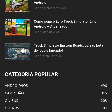
Android
14 de novembro de 2020
Como jogar o Euro Truck Simulator 2 no
Android – Atualizado...
10 de julho de 2021
Truck Simulator Eastern Roads: versão beta
do jogo é lançado!
13 de fevereiro de 2021
CATEGORIA POPULAR
ANDROID/IOS
496
CAMINHÃO
315
ÔNIBUS
203
OUTROS
84