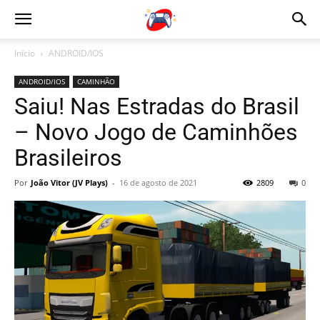
Início
ANDROID/IOS
ANDROID/IOS
CAMINHÃO
Saiu! Nas Estradas do Brasil
– Novo Jogo de Caminhões
Brasileiros
Por
João Vitor (JV Plays)
-
16 de agosto de 2021
2809
0