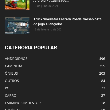
Android – Atualizado...
10 de julho de 2021
Truck Simulator Eastern Roads: versão beta
do jogo é lançado!
13 de fevereiro de 2021
CATEGORIA POPULAR
ANDROID/IOS
496
CAMINHÃO
315
ÔNIBUS
203
OUTROS
84
PC
73
CARRO
27
FARMING SIMULATOR
18