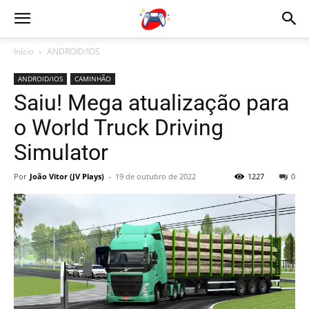
Início
ANDROID/IOS
ANDROID/IOS
CAMINHÃO
Saiu! Mega atualização para
o World Truck Driving
Simulator
Por
João Vitor (JV Plays)
-
19 de outubro de 2022
1227
0