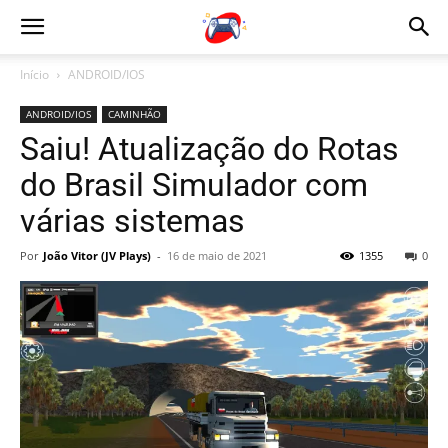
Início
ANDROID/IOS
ANDROID/IOS
CAMINHÃO
Saiu! Atualização do Rotas
do Brasil Simulador com
várias sistemas
Por
João Vitor (JV Plays)
-
16 de maio de 2021
1355
0