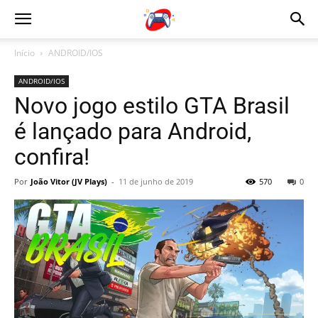
Início
ANDROID/IOS
ANDROID/IOS
Novo jogo estilo GTA Brasil
é lançado para Android,
confira!
Por
João Vitor (JV Plays)
-
11 de junho de 2019
570
0