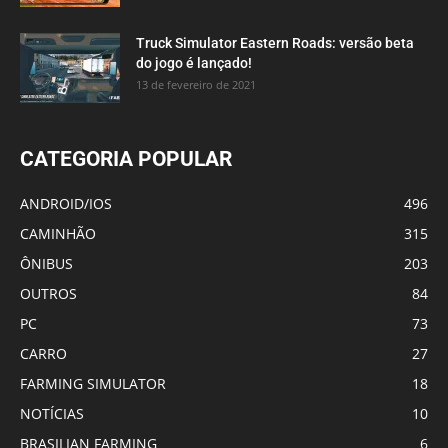
Truck Simulator Eastern Roads: versão beta
do jogo é lançado!
13 de fevereiro de 2021
CATEGORIA POPULAR
ANDROID/IOS
496
CAMINHÃO
315
ÔNIBUS
203
OUTROS
84
PC
73
CARRO
27
FARMING SIMULATOR
18
NOTÍCIAS
10
BRASILIAN FARMING
6