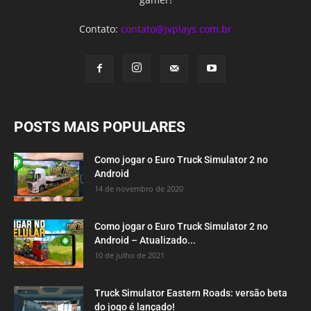
Contato:
contato@jvplays.com.br
POSTS MAIS POPULARES
Como jogar o Euro Truck Simulator 2 no
Android
14 de novembro de 2020
Como jogar o Euro Truck Simulator 2 no
Android – Atualizado...
10 de julho de 2021
Truck Simulator Eastern Roads: versão beta
do jogo é lançado!