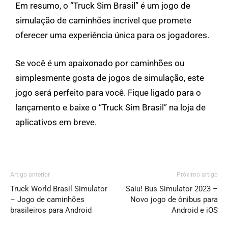
Em resumo, o “Truck Sim Brasil” é um jogo de
simulação de caminhões incrível que promete
oferecer uma experiência única para os jogadores.
Se você é um apaixonado por caminhões ou
simplesmente gosta de jogos de simulação, este
jogo será perfeito para você. Fique ligado para o
lançamento e baixe o “Truck Sim Brasil” na loja de
aplicativos em breve.
Artigo anterior
Próximo artigo
Truck World Brasil Simulator
Saiu! Bus Simulator 2023 –
– Jogo de caminhões
Novo jogo de ônibus para
brasileiros para Android
Android e iOS