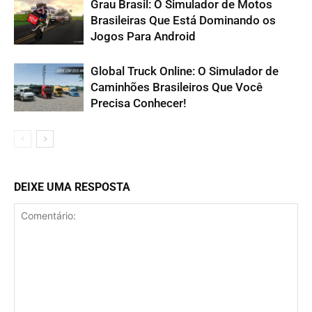
Grau Brasil: O Simulador de Motos
Brasileiras Que Está Dominando os
Jogos Para Android
Global Truck Online: O Simulador de
Caminhões Brasileiros Que Você
Precisa Conhecer!
DEIXE UMA RESPOSTA