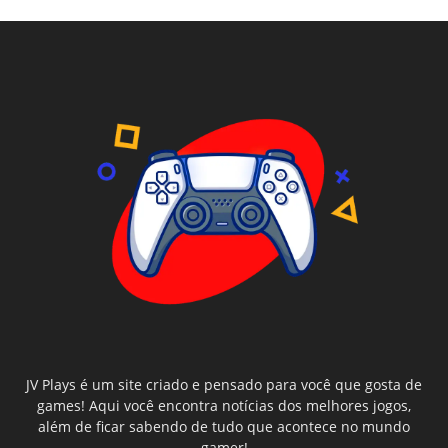
JV Plays é um site criado e pensado para você que gosta de
games! Aqui você encontra notícias dos melhores jogos,
além de ficar sabendo de tudo que acontece no mundo
gamer!