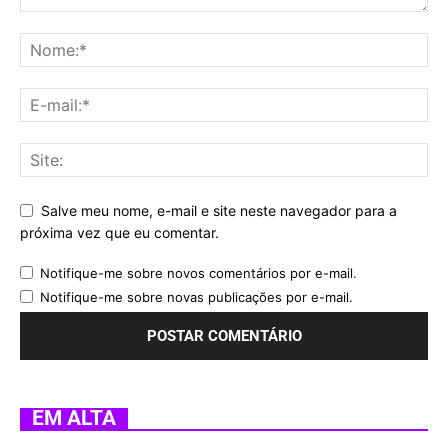
Salve meu nome, e-mail e site neste navegador para a
próxima vez que eu comentar.
Notifique-me sobre novos comentários por e-mail.
Notifique-me sobre novas publicações por e-mail.
EM ALTA