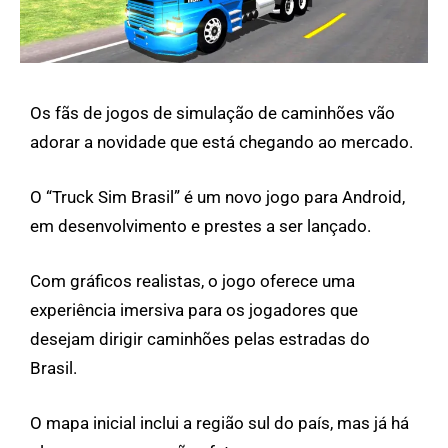
Os fãs de jogos de simulação de caminhões vão
adorar a novidade que está chegando ao mercado.
O “Truck Sim Brasil” é um novo jogo para Android,
em desenvolvimento e prestes a ser lançado.
Com gráficos realistas, o jogo oferece uma
experiência imersiva para os jogadores que
desejam dirigir caminhões pelas estradas do
Brasil.
O mapa inicial inclui a região sul do país, mas já há