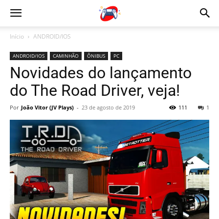
Início
ANDROID/IOS
ANDROID/IOS
CAMINHÃO
ÔNIBUS
PC
Novidades do lançamento
do The Road Driver, veja!
Por
João Vitor (JV Plays)
-
23 de agosto de 2019
111
1