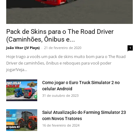
Pack de Skins para o The Road Driver
(Caminhões, Ônibus e...
João Vitor (JV Plays)
-
21 de fevereiro de 2020
1
Hoje trago a vocês um pack de skins muito bom para o The Road
Driver de caminhões, ônibus e reboques para você poder
jogar!Veja...
Como jogar o Euro Truck Simulator 2 no
celular Android
31 de outubro de 2023
Saiu! Atualização do Farming Simulator 23
com Novos Tratores
16 de fevereiro de 2024