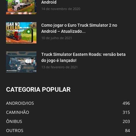
Android
14 de novembro de 2020
Como jogar o Euro Truck Simulator 2 no
Android – Atualizado...
10 de julho de 2021
Truck Simulator Eastern Roads: versão beta
do jogo é lançado!
13 de fevereiro de 2021
CATEGORIA POPULAR
ANDROID/IOS
496
CAMINHÃO
315
ÔNIBUS
203
OUTROS
84