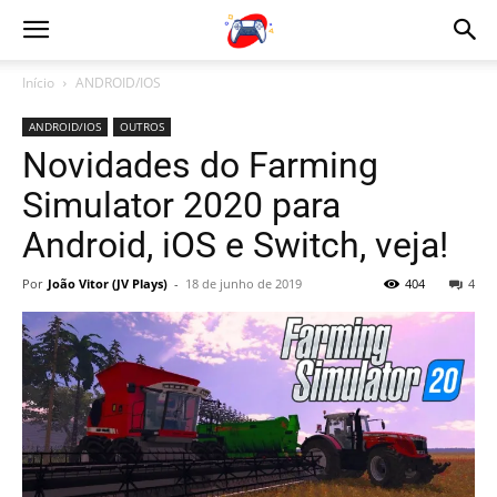
Início
ANDROID/IOS
ANDROID/IOS
OUTROS
Novidades do Farming
Simulator 2020 para
Android, iOS e Switch, veja!
Por
João Vitor (JV Plays)
-
18 de junho de 2019
404
4