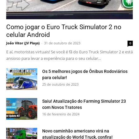
Como jogar o Euro Truck Simulator 2 no
celular Android
João Vitor (JV Plays)
-
31 de outubro de 2023
0
E aí, motoristas virtuais! Se você é fã do Euro Truck Simulator 2 e está
ansioso para levar a experiência para o seu celular...
Os 5 melhores jogos de Ônibus Rodoviários
para celular!
25 de outubro de 2023
Saiu! Atualização do Farming Simulator 23
com Novos Tratores
16 de fevereiro de 2024
Novo caminhão americano virá na
atualização do World Truck, confira!