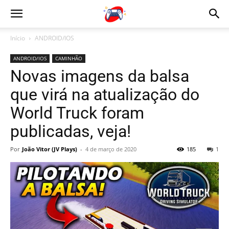
Início
ANDROID/IOS
ANDROID/IOS
CAMINHÃO
Novas imagens da balsa
que virá na atualização do
World Truck foram
publicadas, veja!
Por
João Vitor (JV Plays)
-
4 de março de 2020
185
1