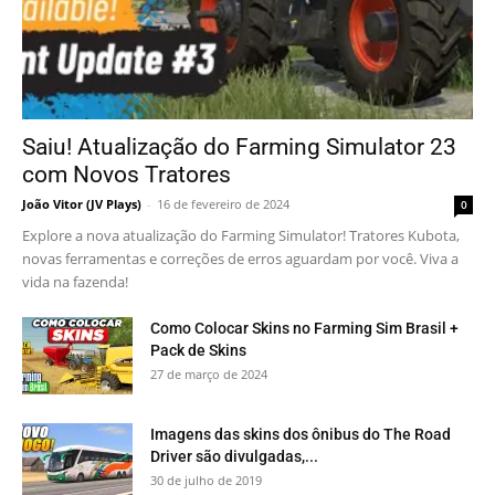
Saiu! Atualização do Farming Simulator 23
com Novos Tratores
João Vitor (JV Plays)
-
16 de fevereiro de 2024
0
Explore a nova atualização do Farming Simulator! Tratores Kubota,
novas ferramentas e correções de erros aguardam por você. Viva a
vida na fazenda!
Como Colocar Skins no Farming Sim Brasil +
Pack de Skins
27 de março de 2024
Imagens das skins dos ônibus do The Road
Driver são divulgadas,...
30 de julho de 2019