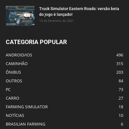
Truck Simulator Eastern Roads: versão beta
do jogo é lançado!
13 de fevereiro de 2021
CATEGORIA POPULAR
ANDROID/IOS
496
CAMINHÃO
315
ÔNIBUS
203
OUTROS
84
PC
73
CARRO
27
FARMING SIMULATOR
18
NOTÍCIAS
10
BRASILIAN FARMING
6