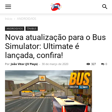
Início
ANDROID/IOS
ANDROID/IOS
ÔNIBUS
Nova atualização para o Bus
Simulator: Ultimate é
lançada, confira!
Por
João Vitor (JV Plays)
-
30 de março de 2020
327
0