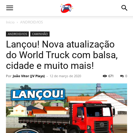
Início
ANDROID/IOS
ANDROID/IOS
CAMINHÃO
Lançou! Nova atualização
do World Truck com balsa,
cidade e muito mais!
Por
João Vitor (JV Plays)
-
12 de março de 2020
671
0