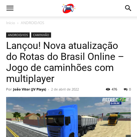
Início
ANDROID/IOS
ANDROID/IOS
CAMINHÃO
Lançou! Nova atualização
do Rotas do Brasil Online –
Jogo de caminhões com
multiplayer
Por
João Vitor (JV Plays)
-
2 de abril de 2022
476
0