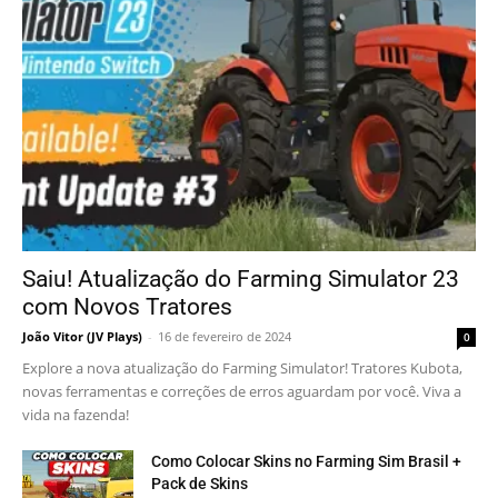
Saiu! Atualização do Farming Simulator 23
com Novos Tratores
João Vitor (JV Plays)
-
16 de fevereiro de 2024
0
Explore a nova atualização do Farming Simulator! Tratores Kubota,
novas ferramentas e correções de erros aguardam por você. Viva a
vida na fazenda!
Como Colocar Skins no Farming Sim Brasil +
Pack de Skins