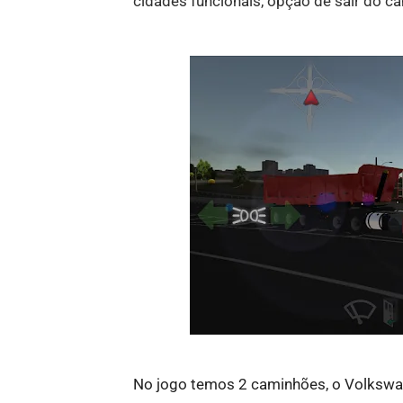
cidades funcionais, opção de sair do c
No jogo temos 2 caminhões, o Volkswag