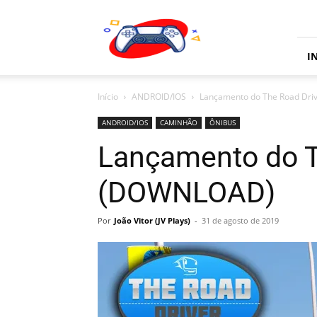
JV
Plays
I
Início
ANDROID/IOS
Lançamento do The Road Dr
ANDROID/IOS
CAMINHÃO
ÔNIBUS
Lançamento do T
(DOWNLOAD)
Por
João Vitor (JV Plays)
-
31 de agosto de 2019