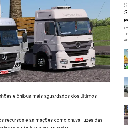
S
S
Jo
Ex
Tr
er
nhões e ônibus mais aguardados dos últimos
os recursos e animações como chuva, luzes das