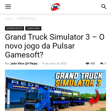
Início
ANDROID/IOS
ANDROID/IOS
CAMINHÃO
Grand Truck Simulator 3 – O
novo jogo da Pulsar
Gamesoft?
Por
João Vitor (JV Plays)
-
15 de julho de 2023
959
0