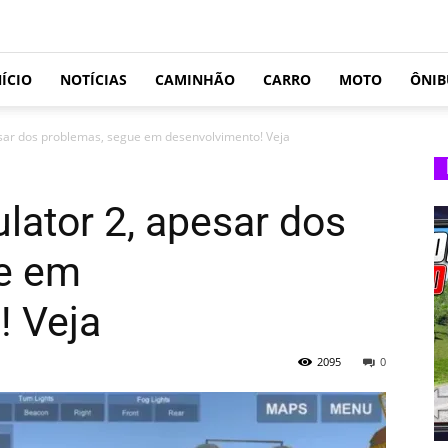
NÍCIO
NOTÍCIAS
CAMINHÃO
CARRO
MOTO
ÔNIB
sar dos problemas, segue em desenvolvimento! Veja
lator 2, apesar dos
e em
! Veja
2095
0