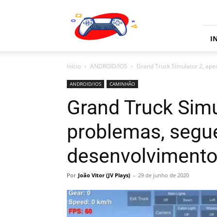
JV
Plays
I
Início
ANDROID/IOS
Grand Truck Simulator 2, ape
ANDROID/IOS
CAMINHÃO
Grand Truck Simu
problemas, segu
desenvolvimento
Por
João Vitor (JV Plays)
-
29 de junho de 2020