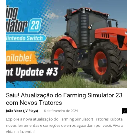
Saiu! Atualização do Farming Simulator 23
com Novos Tratores
João Vitor (JV Plays)
-
16 de fevereiro de 2024
0
Explore a nova atualização do Farming Simulator! Tratores Kubota,
novas ferramentas e correções de erros aguardam por você. Viva a
vida na fazenda!