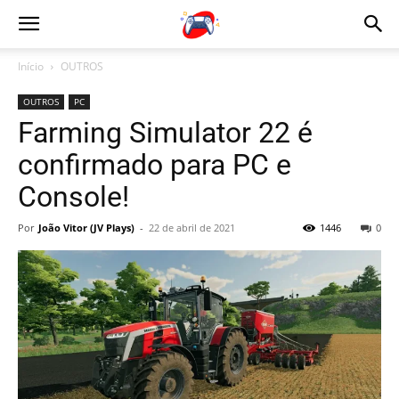
Início
OUTROS
OUTROS
PC
Farming Simulator 22 é
confirmado para PC e
Console!
Por
João Vitor (JV Plays)
-
22 de abril de 2021
1446
0