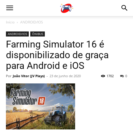
Início
ANDROID/IOS
ANDROID/IOS
ÔNIBUS
Farming Simulator 16 é
disponibilizado de graça
para Android e iOS
Por
João Vitor (JV Plays)
-
23 de junho de 2020
1702
0