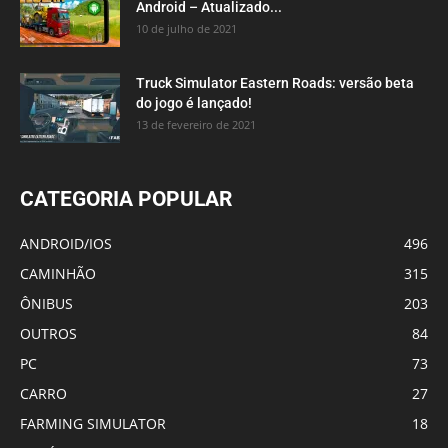
Android – Atualizado...
10 de julho de 2021
Truck Simulator Eastern Roads: versão beta
do jogo é lançado!
13 de fevereiro de 2021
CATEGORIA POPULAR
ANDROID/IOS
496
CAMINHÃO
315
ÔNIBUS
203
OUTROS
84
PC
73
CARRO
27
FARMING SIMULATOR
18