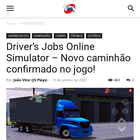
Início
ANDROID/IOS
ANDROID/IOS
CAMINHÃO
CARRO
ÔNIBUS
OUTROS
Driver’s Jobs Online
Simulator – Novo caminhão
confirmado no jogo!
Por
João Vitor (JV Plays)
-
13 de janeiro de 2022
463
0