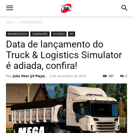
Início
ANDROID/IOS
ANDROID/IOS
CAMINHÃO
OUTROS
PC
Data de lançamento do
Truck & Logistics Simulator
é adiada, confira!
Por
João Vitor (JV Plays)
-
2 de novembro de 2019
287
0