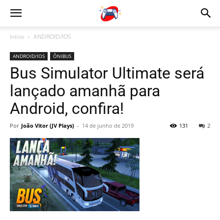
Início
ANDROID/IOS
ANDROID/IOS
ÔNIBUS
Bus Simulator Ultimate será
lançado amanhã para
Android, confira!
Por
João Vitor (JV Plays)
-
14 de junho de 2019
131
2