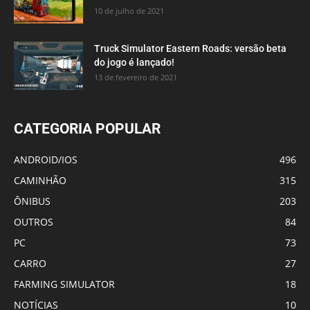
10 de julho de 2021
Truck Simulator Eastern Roads: versão beta
do jogo é lançado!
13 de fevereiro de 2021
CATEGORIA POPULAR
ANDROID/IOS
496
CAMINHÃO
315
ÔNIBUS
203
OUTROS
84
PC
73
CARRO
27
FARMING SIMULATOR
18
NOTÍCIAS
10