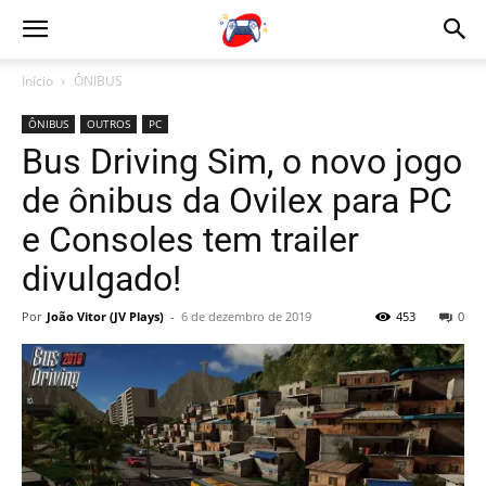
Início
ÔNIBUS
ÔNIBUS
OUTROS
PC
Bus Driving Sim, o novo jogo
de ônibus da Ovilex para PC
e Consoles tem trailer
divulgado!
Por
João Vitor (JV Plays)
-
6 de dezembro de 2019
453
0